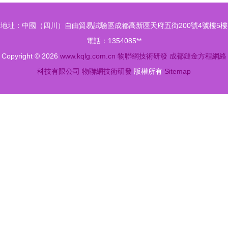
角透視行業
量級玩家
地址：中國（四川）自由貿易試驗區成都高新區天府五街200號4號樓5樓
瓶頸
電話：1354085**
Copyright © 2026
www.kqlg.com.cn
物聯網技術研發
成都鏈金方程網絡
科技有限公司
物聯網技術研發
版權所有
Sitemap