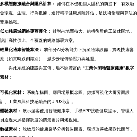
多模態數據融合與隱私計算：
如何在不侵犯個人隱私的前提下，有效融
合環境、生理、行為數據，進行精準健康風險評估，是技術倫理與算法的
雙重挑戰。
低功耗廣域網絡覆蓋優化：
針對占地面積大、結構復雜的工業休閑地，
設計高性價比、全覆蓋的網絡部署方案。
輕量化邊緣智能算法：
將部分AI分析能力下沉至邊緣設備，實現快速響
應（如實時跌倒識別），減少云端傳輸壓力與延遲。
與此系統的建設與宣傳，離不開豐富的
“工業休閑地醫療健康”數字
素材
：
可視化素材：
系統架構圖、應用場景概念圖、數據可視化大屏界面設
計、工業風與科技感融合的UI/UX設計。
體驗素材：
展示游客使用智能健康亭、手機APP接收健康提示、管理人
員通過大屏指揮調度的情景圖片與短視頻。
數據素材：
脫敏后的健康趨勢分析報告圖表、環境改善效果對比圖等，