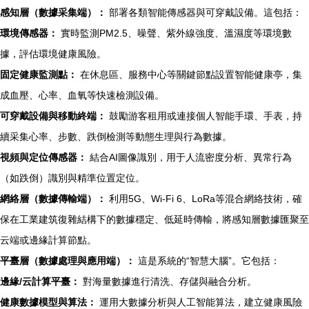
感知層（數據采集端）：
部署各類智能傳感器與可穿戴設備。這包括：
環境傳感器：
實時監測PM2.5、噪聲、紫外線強度、溫濕度等環境數
據，評估環境健康風險。
固定健康監測點：
在休息區、服務中心等關鍵節點設置智能健康亭，集
成血壓、心率、血氧等快速檢測設備。
可穿戴設備與移動終端：
鼓勵游客租用或連接個人智能手環、手表，持
續采集心率、步數、跌倒檢測等動態生理與行為數據。
視頻與定位傳感器：
結合AI圖像識別，用于人流密度分析、異常行為
（如跌倒）識別與精準位置定位。
網絡層（數據傳輸端）：
利用5G、Wi-Fi 6、LoRa等混合網絡技術，確
保在工業建筑復雜結構下的數據穩定、低延時傳輸，將感知層數據匯聚至
云端或邊緣計算節點。
平臺層（數據處理與應用端）：
這是系統的“智慧大腦”。它包括：
邊緣/云計算平臺：
對海量數據進行清洗、存儲與融合分析。
健康數據模型與算法：
運用大數據分析與人工智能算法，建立健康風險