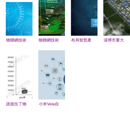
東莞銳天，
物聯網技術
市場趨勢分
業正默默耕
以創新合作
驅動的智能
析
耘萬億物聯
模式驅動物
制造新圖景
網市場？丨
聯網技術研
物聯之星技
發
術研發探析
物聯網技術
物聯網技術
布局智慧產
淄博市重大
研發如何契
研發 開啟
業園 物聯
項目現場觀
合業務價值
軍事智能化
網技術引領
摩聚焦中德
CIO視角下
建設新紀元
安全、自由
工業物聯網
的數字化轉
的用電新未
研發制造基
型路徑
來
地 物聯網
技術研發引
領產業創新
誰扼住了物
小米Vela自
升級
聯網發展的
研系統登
咽喉——從
場，物聯網
技術研發視
賽場再迎重