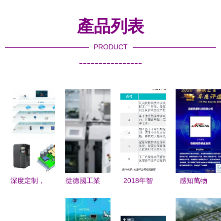
產品列表
PRODUCT
----------------
深度定制，
從德國工業
2018年智
感知萬物
共塑未來
4.0到中國
慧工廠行業
2020年哪
英威騰攜手
制造2025
發展概況與
些傳感器企