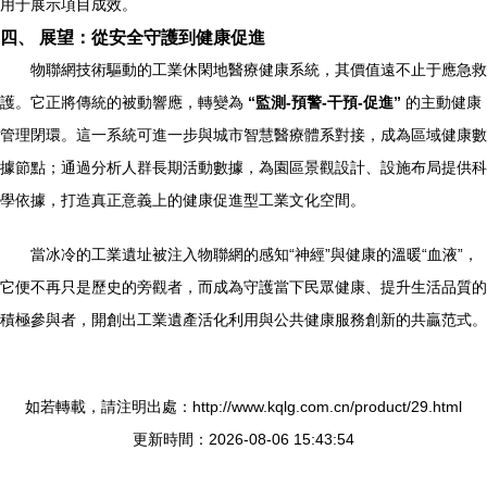
用于展示項目成效。
四、 展望：從安全守護到健康促進
物聯網技術驅動的工業休閑地醫療健康系統，其價值遠不止于應急救
護。它正將傳統的被動響應，轉變為
“監測-預警-干預-促進”
的主動健康
管理閉環。這一系統可進一步與城市智慧醫療體系對接，成為區域健康數
據節點；通過分析人群長期活動數據，為園區景觀設計、設施布局提供科
學依據，打造真正意義上的健康促進型工業文化空間。
當冰冷的工業遺址被注入物聯網的感知“神經”與健康的溫暖“血液”，
它便不再只是歷史的旁觀者，而成為守護當下民眾健康、提升生活品質的
積極參與者，開創出工業遺產活化利用與公共健康服務創新的共贏范式。
如若轉載，請注明出處：http://www.kqlg.com.cn/product/29.html
更新時間：2026-08-06 15:43:54