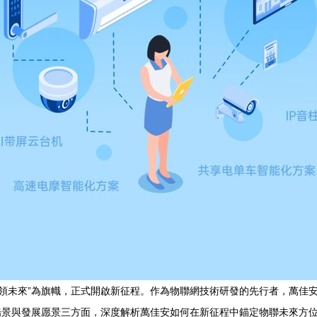
，引領未來”為旗幟，正式開啟新征程。作為物聯網技術研發的先行者，萬
景與發展愿景三方面，深度解析萬佳安如何在新征程中錨定物聯未來方位，