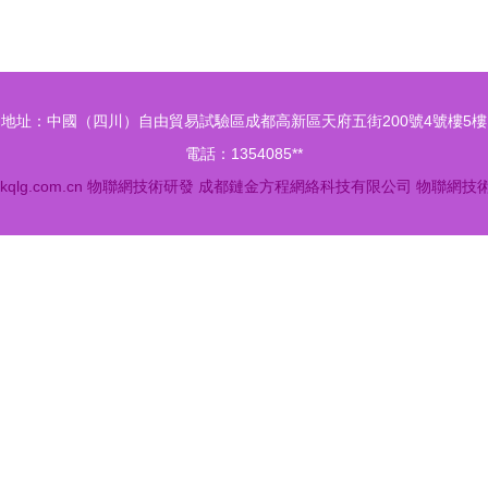
化解決方案引領行業未來
地址：中國（四川）自由貿易試驗區成都高新區天府五街200號4號樓5樓
電話：1354085**
kqlg.com.cn
物聯網技術研發
成都鏈金方程網絡科技有限公司
物聯網技