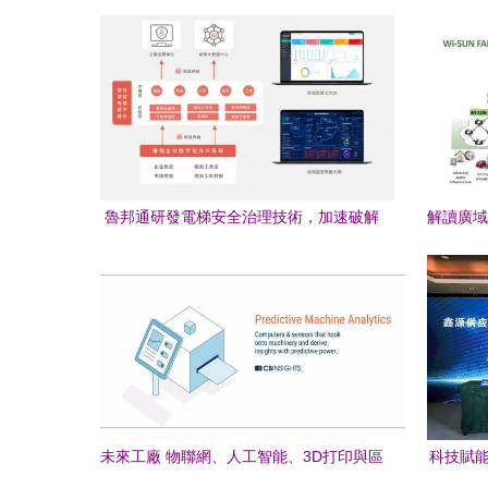
聯？
魯邦通研發電梯安全治理技術，加速破解
解讀廣域
電梯物聯網難題
未來工廠 物聯網、人工智能、3D打印與區
科技賦能